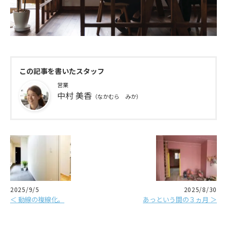
この記事を書いたスタッフ
営業
中村 美香
（なかむら みか）
2025/9/5
2025/8/30
＜ 動線の複線化。
あっという間の３ヵ月 ＞