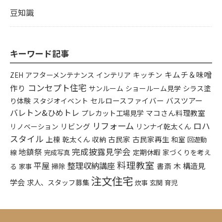
豆知識
キーワード記事
キムチ＆味噌
アフターメンテナンス
インテリア
キッチン
ZEH
コンセプト住宅
作り
シラス塗
サンルーム
ショールーム見学
り体験
セルロースファイバー
バスツアー
スタジオイベント
バレトン&ひめトレ
プレカット工場見学
マコさん料理教室
リフォーム
ロハ
リビング
リンナイ乾太くん
リノベーション
スタイル
上棟
乾太くん
古民家
古民家再生
収納
和室
回遊動
完成披露見学会
地鎮祭
定期休暇
家づくりを考え
線
完成写真
料理教室
平屋
整理収納講座
構造見
書斎
木
る
掃除
家事
注文住宅
学会
求人、スタッフ募集
炊事
玄関
育児