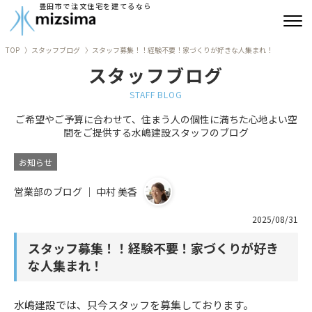
豊田市で注文住宅を建てるなら
TOP
スタッフブログ
スタッフ募集！！経験不要！家づくりが好きな人集まれ！
みずしまの注文住宅
スタッフブログ
コンセプト住宅
STAFF BLOG
ご希望やご予算に合わせて、住まう人の個性に満ちた心地よい空
リフォーム
間をご提供する水嶋建設スタッフのブログ
古民家再生
お知らせ
営業部のブログ ｜ 中村 美香
建築実績
2025/08/31
会社情報
スタッフ募集！！経験不要！家づくりが好き
よくあるご質問
な人集まれ！
ブログ
水嶋建設では、只今スタッフを募集しております。