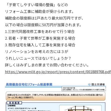
「子育てしやすい環境の整備」などの
ニュース
リフォーム工事に補助金が受けられます。
補助金の限度額は
1
戸あたり最大
80
万円ですが、
イベント情報
以下の場合は限度額に
50
万円が加算されます。
1.
三世代同居改修工事をあわせて行う場合
2.
若者・子育て世帯が工事を実施する場合
資料請求・お問い合わせ
3.
既存住宅を購入して工事を実施する場合
リノベーションをお考えの方には３が
うれしいニュースではないでしょうか？
詳しくはみずしまの家までお問い合わせください。
https://www.mlit.go.jp/report/press/content/001889768.pdf