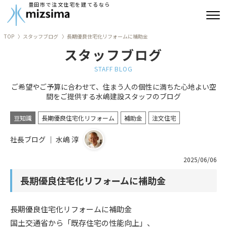
豊田市で注文住宅を建てるなら
TOP
スタッフブログ
長期優良住宅化リフォームに補助金
みずしまの注文住宅
スタッフブログ
コンセプト住宅
STAFF BLOG
ご希望やご予算に合わせて、住まう人の個性に満ちた心地よい空
リフォーム
間をご提供する水嶋建設スタッフのブログ
古民家再生
豆知識
長期優良住宅化リフォーム
補助金
注文住宅
社長ブログ ｜ 水嶋 淳
建築実績
2025/06/06
会社情報
長期優良住宅化リフォームに補助金
よくあるご質問
長期優良住宅化リフォームに補助金
ブログ
国土交通省から「既存住宅の性能向上」、