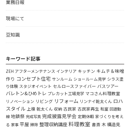
業務日報
現場にて
豆知識
キーワード記事
キムチ＆味噌
アフターメンテナンス
インテリア
キッチン
ZEH
コンセプト住宅
作り
シラス塗
サンルーム
ショールーム見学
り体験
セルロースファイバー
バスツアー
スタジオイベント
バレトン&ひめトレ
プレカット工場見学
マコさん料理教室
リフォーム
ロハ
リビング
リンナイ乾太くん
リノベーション
スタイル
上棟
乾太くん
古民家
古民家再生
収納
和室
回遊動
完成披露見学会
地鎮祭
定期休暇
家づくりを考え
線
完成写真
料理教室
平屋
整理収納講座
構造見
書斎
木
る
掃除
家事