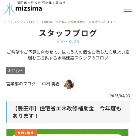
豊田市で注文住宅を建てるなら
TOP
スタッフブログ
【豊田市】住宅省エネ改修補助金 今年度もあります！
みずしまの注文住宅
スタッフブログ
コンセプト住宅
STAFF BLOG
ご希望やご予算に合わせて、住まう人の個性に満ちた心地よい空
リフォーム
間をご提供する水嶋建設スタッフのブログ
古民家再生
お知らせ
営業部のブログ ｜ 中村 美香
建築実績
2025/04/03
会社情報
【豊田市】住宅省エネ改修補助金 今年度も
よくあるご質問
あります！
ブログ