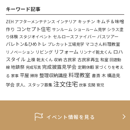
キーワード記事
キムチ＆味噌
アフターメンテナンス
インテリア
キッチン
ZEH
コンセプト住宅
作り
シラス塗
サンルーム
ショールーム見学
り体験
セルロースファイバー
バスツアー
スタジオイベント
バレトン&ひめトレ
プレカット工場見学
マコさん料理教室
リフォーム
ロハ
リビング
リンナイ乾太くん
リノベーション
スタイル
上棟
乾太くん
古民家
古民家再生
収納
和室
回遊動
完成披露見学会
地鎮祭
定期休暇
家づくりを考え
線
完成写真
料理教室
平屋
整理収納講座
木
構造見
書斎
る
掃除
家事
注文住宅
学会
求人、スタッフ募集
炊事
玄関
育児
イベント情報を見る