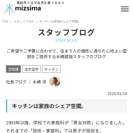
豊田市で注文住宅を建てるなら
TOP
スタッフブログ
キッチンは家族のシェア空間。
みずしまの注文住宅
スタッフブログ
コンセプト住宅
STAFF BLOG
ご希望やご予算に合わせて、住まう人の個性に満ちた心地よい空
リフォーム
間をご提供する水嶋建設スタッフのブログ
古民家再生
豆知識
注文住宅
キッチン
社長ブログ ｜ 水嶋 淳
建築実績
2025/01/10
会社情報
キッチンは家族のシェア空間。
よくあるご質問
1993
年以降、学校での家庭科が「男女共修」になりました。
ブログ
それまでの「技術・家庭科」では男子が技術を、