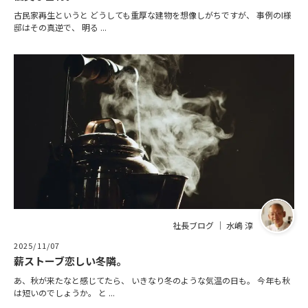
古民家再生というと どうしても重厚な建物を想像しがちですが、 事例のI様
邸はその真逆で、 明る ...
社長ブログ ｜ 水嶋 淳
2025/11/07
薪ストーブ恋しい冬隣。
あ、秋が来たなと感じてたら、 いきなり冬のような気温の日も。 今年も秋
は短いのでしょうか。 と ...