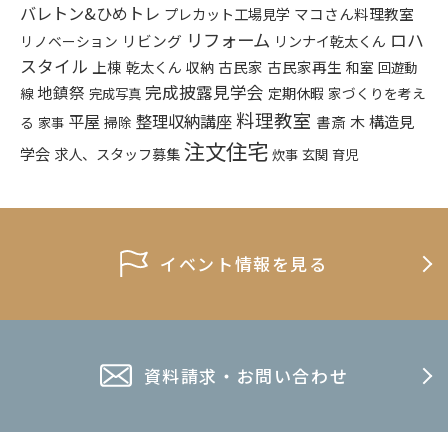
バレトン&ひめトレ
プレカット工場見学
マコさん料理教室
リフォーム
ロハ
リビング
リンナイ乾太くん
リノベーション
スタイル
上棟
乾太くん
古民家
古民家再生
収納
和室
回遊動
完成披露見学会
地鎮祭
定期休暇
家づくりを考え
線
完成写真
料理教室
平屋
整理収納講座
木
構造見
書斎
る
掃除
家事
注文住宅
学会
求人、スタッフ募集
炊事
玄関
育児
イベント情報を見る
資料請求・お問い合わせ