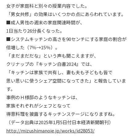
女子が家庭科と別々の授業内容でした。
ニュース
「男女共修」の効果はいくつかの点にあらわれています。
■
成人男性の週末の家庭関連時間が、
イベント情報
1
日当たり
26
分長くなった。
■
システムキッチンの高さを
90
センチにする家庭の割合が
倍増した（
7
％→
15
％）。
資料請求・お問い合わせ
「まだまだだな」という声も聞こえますが、
クリナップの『キッチン白書
2024
』では、
「キッチンは家族で共有し、妻も夫も子どもも皆で
思い思いに使うシェア空間になってきた」と報告していま
す。
事例のＨ様邸のようなキッチンは、
家族それぞれがシェフとなって
得意料理を披露するキッチンステージになりますね。
（データ出典は
2025
年
1
月
5
日付日本経済新聞朝刊）
http://mizushimanoie.jp/works/id28053/