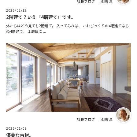
社長ブログ ｜ 水嶋 淳
2026/02/13
2階建て？いえ『4層建て』です。
外からはどう見ても2階建て。 入ってみれば、 これびっくりの4階建てなら
ぬ4層建て。 １層目に ...
社長ブログ ｜ 水嶋 淳
2026/01/09
優美な古材。