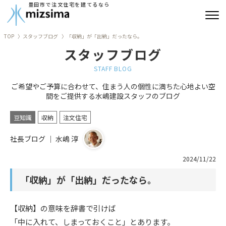
豊田市で注文住宅を建てるなら
TOP
スタッフブログ
「収納」が「出納」だったなら。
みずしまの注文住宅
スタッフブログ
コンセプト住宅
STAFF BLOG
ご希望やご予算に合わせて、住まう人の個性に満ちた心地よい空
リフォーム
間をご提供する水嶋建設スタッフのブログ
古民家再生
豆知識
収納
注文住宅
社長ブログ ｜ 水嶋 淳
建築実績
2024/11/22
会社情報
「収納」が「出納」だったなら。
よくあるご質問
【収納】の意味を辞書で引けば
ブログ
「中に入れて、しまっておくこと」とあります。