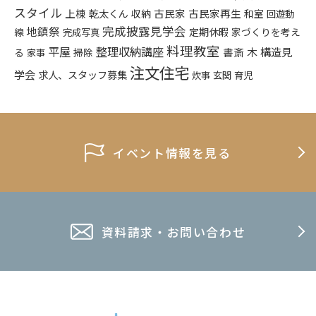
スタイル
上棟
乾太くん
古民家
古民家再生
収納
和室
回遊動
完成披露見学会
地鎮祭
定期休暇
家づくりを考え
線
完成写真
料理教室
平屋
整理収納講座
木
構造見
書斎
る
掃除
家事
注文住宅
学会
求人、スタッフ募集
炊事
玄関
育児
イベント情報を見る
資料請求・お問い合わせ