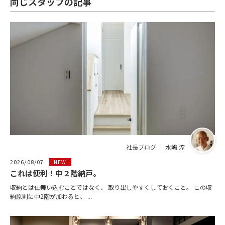
同じスタッフの記事
社長ブログ ｜ 水嶋 淳
2026/08/07
NEW
これは便利！中２階納戸。
収納とは仕舞い込むことではなく、 取り出しやすくしておくこと。 この収
納原則に中2階が加わると、 ...