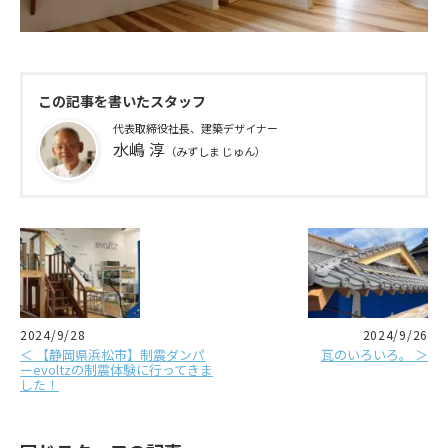
この記事を書いたスタッフ
代表取締役社長、建築デザイナー
水嶋 淳
（みずしま じゅん）
2024/9/28
2024/9/26
＜ 【静岡県浜松市】制震ダンパ
瓦のいろいろ。 ＞
ーevoltzの制震体験に行ってきま
した！