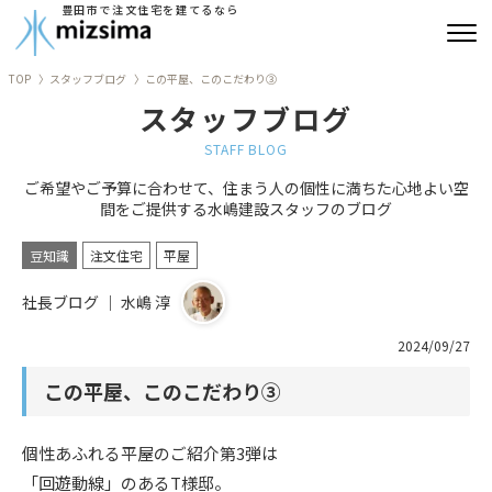
豊田市で注文住宅を建てるなら
TOP
スタッフブログ
この平屋、このこだわり③
みずしまの注文住宅
スタッフブログ
コンセプト住宅
STAFF BLOG
ご希望やご予算に合わせて、住まう人の個性に満ちた心地よい空
リフォーム
間をご提供する水嶋建設スタッフのブログ
古民家再生
豆知識
注文住宅
平屋
社長ブログ ｜ 水嶋 淳
建築実績
2024/09/27
会社情報
この平屋、このこだわり③
よくあるご質問
個性あふれる平屋のご紹介第
3
弾は
ブログ
「回遊動線」のあるT様邸。