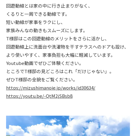
回遊動線とは家の中に行き止まりがなく、
ニュース
くるりと一周できる動線です。
短い動線が家事をラクにし、
イベント情報
家族みんなの動きもスムーズにします。
T様邸はこの回遊動線のメリットをさらに活かし、
回遊動線上に洗面台や洗濯物を干すテラスへのドアも設け、
資料請求・お問い合わせ
より使いやすく、家事負担も大幅に軽減しています。
Youtube
動画でぜひご体験ください。
ところでT様邸の見どころはこれ「だけじゃない」。
ぜひT様邸の全貌をご覧ください。
https://mizushimanoie.jp/works/id30634/
https://youtu.be/-QtM2jSBsb8