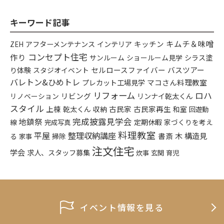
キーワード記事
キムチ＆味噌
アフターメンテナンス
インテリア
キッチン
ZEH
コンセプト住宅
作り
シラス塗
サンルーム
ショールーム見学
り体験
セルロースファイバー
バスツアー
スタジオイベント
バレトン&ひめトレ
プレカット工場見学
マコさん料理教室
リフォーム
ロハ
リビング
リンナイ乾太くん
リノベーション
スタイル
上棟
乾太くん
古民家
古民家再生
収納
和室
回遊動
完成披露見学会
地鎮祭
定期休暇
家づくりを考え
線
完成写真
料理教室
平屋
整理収納講座
構造見
書斎
木
る
掃除
家事
注文住宅
学会
求人、スタッフ募集
炊事
玄関
育児
イベント情報を見る