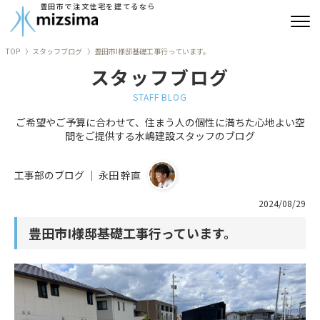
豊田市で注文住宅を建てるなら
TOP
スタッフブログ
豊田市I様邸基礎工事行っています。
みずしまの注文住宅
スタッフブログ
コンセプト住宅
STAFF BLOG
ご希望やご予算に合わせて、住まう人の個性に満ちた心地よい空
リフォーム
間をご提供する水嶋建設スタッフのブログ
古民家再生
工事部のブログ ｜ 永田 幹直
建築実績
2024/08/29
豊田市I様邸基礎工事行っています。
会社情報
よくあるご質問
ブログ