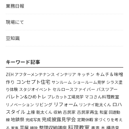
業務日報
現場にて
豆知識
キーワード記事
キムチ＆味噌
アフターメンテナンス
インテリア
キッチン
ZEH
コンセプト住宅
作り
シラス塗
サンルーム
ショールーム見学
り体験
セルロースファイバー
バスツアー
スタジオイベント
バレトン&ひめトレ
プレカット工場見学
マコさん料理教室
リフォーム
ロハ
リビング
リンナイ乾太くん
リノベーション
スタイル
上棟
乾太くん
古民家
古民家再生
収納
和室
回遊動
完成披露見学会
地鎮祭
定期休暇
家づくりを考え
線
完成写真
料理教室
平屋
整理収納講座
木
構造見
書斎
る
掃除
家事