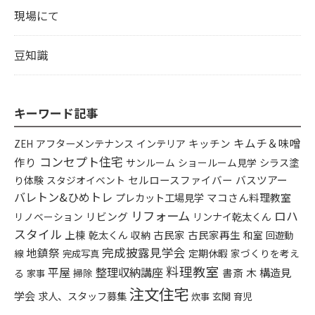
現場にて
豆知識
キーワード記事
キムチ＆味噌
アフターメンテナンス
インテリア
キッチン
ZEH
コンセプト住宅
作り
シラス塗
サンルーム
ショールーム見学
り体験
セルロースファイバー
バスツアー
スタジオイベント
バレトン&ひめトレ
プレカット工場見学
マコさん料理教室
リフォーム
ロハ
リビング
リンナイ乾太くん
リノベーション
スタイル
上棟
乾太くん
古民家
古民家再生
収納
和室
回遊動
完成披露見学会
地鎮祭
定期休暇
家づくりを考え
線
完成写真
料理教室
平屋
整理収納講座
構造見
書斎
木
る
掃除
家事
注文住宅
学会
求人、スタッフ募集
炊事
玄関
育児