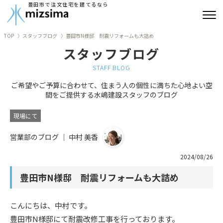
豊田市で注文住宅を建てるなら
TOP
スタッフブログ
豊田市N様邸 耐震リフォームも大詰め
みずしまの注文住宅
スタッフブログ
コンセプト住宅
STAFF BLOG
ご希望やご予算に合わせて、住まう人の個性に満ちた心地よい空
リフォーム
間をご提供する水嶋建設スタッフのブログ
古民家再生
現場にて
営業部のブログ ｜ 中村 美香
建築実績
2024/08/26
会社情報
豊田市N様邸 耐震リフォームも大詰め
よくあるご質問
こんにちは、中村です。
ブログ
豊田市N様邸にて耐震改修工事を行っております。