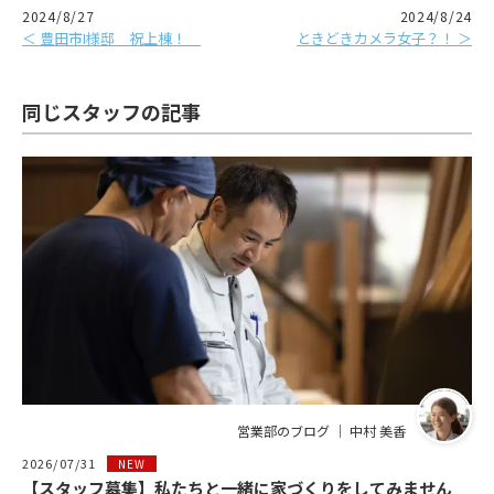
2024/8/27
2024/8/24
＜ 豊田市I様邸 祝上棟！
ときどきカメラ女子？！ ＞
同じスタッフの記事
営業部のブログ ｜ 中村 美香
2026/07/31
NEW
【スタッフ募集】私たちと一緒に家づくりをしてみません