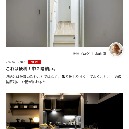
社長ブログ ｜ 水嶋 淳
2026/08/07
NEW
これは便利！中２階納戸。
収納とは仕舞い込むことではなく、 取り出しやすくしておくこと。 この収
納原則に中2階が加わると、 ...