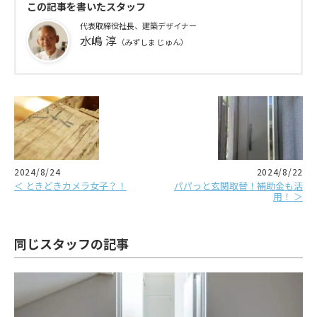
この記事を書いたスタッフ
代表取締役社長、建築デザイナー
水嶋 淳
（みずしま じゅん）
2024/8/24
2024/8/22
＜ ときどきカメラ女子？！
パパっと玄関取替！補助金も活
用！ ＞
同じスタッフの記事