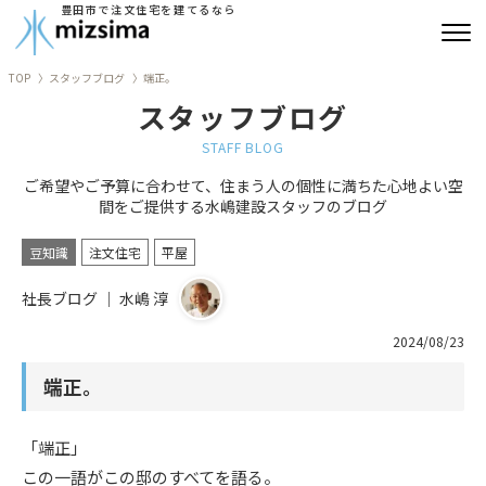
豊田市で注文住宅を建てるなら
TOP
スタッフブログ
端正。
みずしまの注文住宅
スタッフブログ
コンセプト住宅
STAFF BLOG
ご希望やご予算に合わせて、住まう人の個性に満ちた心地よい空
リフォーム
間をご提供する水嶋建設スタッフのブログ
古民家再生
豆知識
注文住宅
平屋
社長ブログ ｜ 水嶋 淳
建築実績
2024/08/23
会社情報
端正。
よくあるご質問
「端正」
ブログ
この一語がこの邸のすべてを語る。