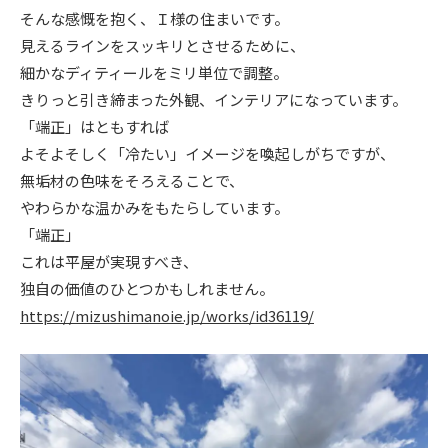
そんな感慨を抱く、Ｉ様の住まいです。
ニュース
見えるラインをスッキリとさせるために、
細かなディティールをミリ単位で調整。
イベント情報
きりっと引き締まった外観、インテリアになっています。
「端正」はともすれば
よそよそしく「冷たい」イメージを喚起しがちですが、
資料請求・お問い合わせ
無垢材の色味をそろえることで、
やわらかな温かみをもたらしています。
「端正」
これは平屋が実現すべき、
独自の価値のひとつかもしれません。
https://mizushimanoie.jp/works/id36119/