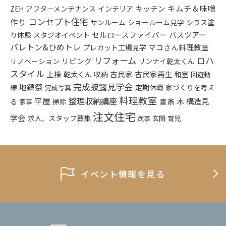
キムチ＆味噌
アフターメンテナンス
インテリア
キッチン
ZEH
コンセプト住宅
作り
シラス塗
サンルーム
ショールーム見学
り体験
セルロースファイバー
バスツアー
スタジオイベント
バレトン&ひめトレ
プレカット工場見学
マコさん料理教室
リフォーム
ロハ
リビング
リンナイ乾太くん
リノベーション
スタイル
上棟
乾太くん
古民家
古民家再生
収納
和室
回遊動
完成披露見学会
地鎮祭
定期休暇
家づくりを考え
線
完成写真
料理教室
平屋
整理収納講座
構造見
書斎
木
る
掃除
家事
注文住宅
学会
求人、スタッフ募集
炊事
玄関
育児
イベント情報を見る