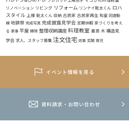
リフォーム
ロハ
リビング
リンナイ乾太くん
リノベーション
スタイル
上棟
乾太くん
古民家
古民家再生
収納
和室
回遊動
完成披露見学会
地鎮祭
定期休暇
家づくりを考え
線
完成写真
料理教室
平屋
整理収納講座
構造見
書斎
木
る
掃除
家事
注文住宅
学会
求人、スタッフ募集
炊事
玄関
育児
イベント情報を見る
資料請求・お問い合わせ