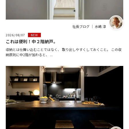
社長ブログ ｜ 水嶋 淳
2026/08/07
NEW
これは便利！中２階納戸。
収納とは仕舞い込むことではなく、 取り出しやすくしておくこと。 この収
納原則に中2階が加わると、 ...