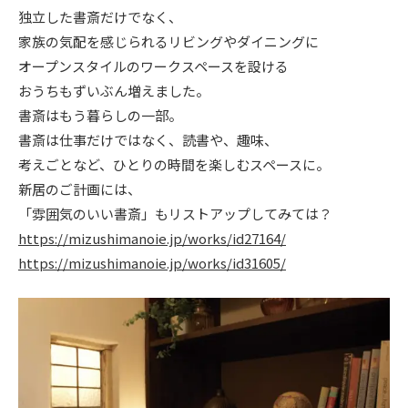
独立した書斎だけでなく、
ニュース
家族の気配を感じられるリビングやダイニングに
オープンスタイルのワークスペースを設ける
イベント情報
おうちもずいぶん増えました。
書斎はもう暮らしの一部。
書斎は仕事だけではなく、読書や、趣味、
資料請求・お問い合わせ
考えごとなど、ひとりの時間を楽しむスペースに。
新居のご計画には、
「雰囲気のいい書斎」もリストアップしてみては？
https://mizushimanoie.jp/works/id27164/
https://mizushimanoie.jp/works/id31605/