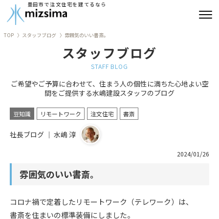
豊田市で注文住宅を建てるなら
TOP
スタッフブログ
雰囲気のいい書斎。
みずしまの注文住宅
スタッフブログ
コンセプト住宅
STAFF BLOG
ご希望やご予算に合わせて、住まう人の個性に満ちた心地よい空
リフォーム
間をご提供する水嶋建設スタッフのブログ
古民家再生
豆知識
リモートワーク
注文住宅
書斎
社長ブログ ｜ 水嶋 淳
建築実績
2024/01/26
会社情報
雰囲気のいい書斎。
よくあるご質問
コロナ禍で定着したリモートワーク（テレワーク）は、
ブログ
書斎を住まいの標準装備にしました。