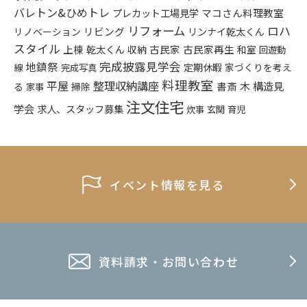
バレトン&ひめトレ
プレカット工場見学
マコさん料理教室
リフォーム
ロハ
リビング
リンナイ乾太くん
リノベーション
スタイル
上棟
乾太くん
古民家
古民家再生
収納
和室
回遊動
完成披露見学会
地鎮祭
定期休暇
家づくりを考え
線
完成写真
料理教室
平屋
整理収納講座
構造見
書斎
木
る
掃除
家事
注文住宅
学会
求人、スタッフ募集
炊事
玄関
育児
イベント情報を見る
資料請求・お問い合わせ