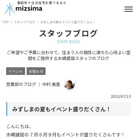
豊田市で注文住宅を建てるなら
TOP
スタッフブログ
みずしまの夏もイベント盛りだくさん！
みずしまの注文住宅
スタッフブログ
コンセプト住宅
STAFF BLOG
ご希望やご予算に合わせて、住まう人の個性に満ちた心地よい空
リフォーム
間をご提供する水嶋建設スタッフのブログ
古民家再生
イベント
お知らせ
営業部のブログ ｜ 中村 美香
建築実績
2023/07/13
会社情報
みずしまの夏もイベント盛りだくさん！
よくあるご質問
こんにちは、
ブログ
水嶋建設の７月８月９月もイベントが盛りだくさんです！