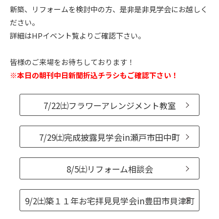
新築、リフォームを検討中の方、是非是非見学会にお越しく
ニュース
ださい。
詳細はHPイベント覧よりご確認下さい。
イベント情報
皆様のご来場をお待ちしております！
※本日の朝刊中日新聞折込チラシもご確認下さい！
資料請求・お問い合わせ
7/22㈯フラワーアレンジメント教室
7/29㈯完成披露見学会in瀬戸市田中町
8/5㈯リフォーム相談会
9/2㈯築１１年お宅拝見見学会in豊田市貝津町