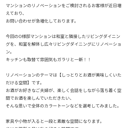
マンションのリノベーションをご検討されるお客様が近日増
ニュース
えており、
お問い合わせが急増化しております。
イベント情報
今回のO様邸マンションは和室と隣接したリビングダイニン
グを、和室を解体し広々リビングダイニングにリノベーショ
資料請求・お問い合わせ
ン。
キッチンも取替て雰囲気もガラリと一新！！
リノベーションのテーマは【しっとりとお酒が美味しくいた
だける空間】です。
お酒がお好きなご夫婦が、楽しく会話をしながら落ち着く空
間でお酒を楽しんでいただきたい、
そんな思いで全体のカラートーンなどを選考してみました。
家具や小物が入ると一段と素敵な空間になります。