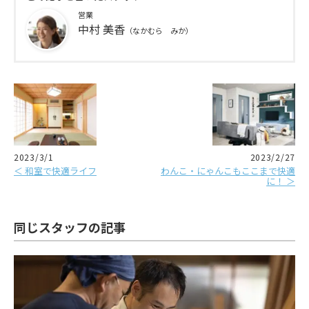
営業
中村 美香
（なかむら みか）
2023/3/1
2023/2/27
＜ 和室で快適ライフ
わんこ・にゃんこもここまで快適
に！ ＞
同じスタッフの記事