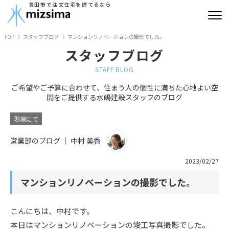
豊田市で注文住宅を建てるなら
TOP
スタッフブログ
マンションリノベーションの撮影でした。
みずしまの注文住宅
スタッフブログ
コンセプト住宅
STAFF BLOG
ご希望やご予算に合わせて、住まう人の個性に満ちた心地よい空
リフォーム
間をご提供する水嶋建設スタッフのブログ
古民家再生
現場にて
営業部のブログ ｜ 中村 美香
建築実績
2023/02/27
会社情報
マンションリノベーションの撮影でした。
よくあるご質問
こんにちは、中村です。
ブログ
本日はマンションリノベーションの竣工写真撮影でした。