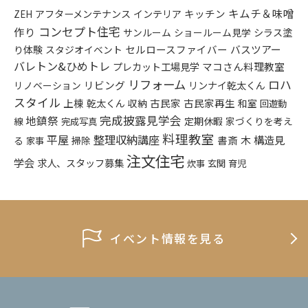
キムチ＆味噌
アフターメンテナンス
インテリア
キッチン
ZEH
コンセプト住宅
作り
シラス塗
サンルーム
ショールーム見学
り体験
セルロースファイバー
バスツアー
スタジオイベント
バレトン&ひめトレ
プレカット工場見学
マコさん料理教室
リフォーム
ロハ
リビング
リンナイ乾太くん
リノベーション
スタイル
上棟
乾太くん
古民家
古民家再生
収納
和室
回遊動
完成披露見学会
地鎮祭
定期休暇
家づくりを考え
線
完成写真
料理教室
平屋
整理収納講座
構造見
書斎
木
る
掃除
家事
注文住宅
学会
求人、スタッフ募集
炊事
玄関
育児
イベント情報を見る