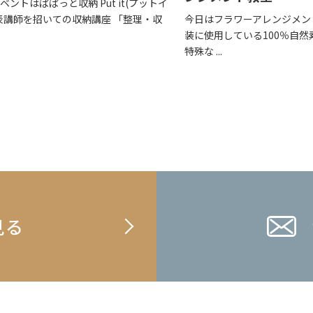
ベントはぱぱっと収納 Put it(プットイ
表講師を招いての収納講座 「整理・収
今日はフラワーアレンジメン
装に使用している100％自
特殊な ...
見る