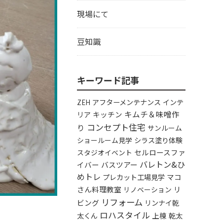
現場にて
豆知識
キーワード記事
アフターメンテナンス
インテ
ZEH
キムチ＆味噌作
リア
キッチン
コンセプト住宅
り
サンルーム
シラス塗り体験
ショールーム見学
セルロースファ
スタジオイベント
バレトン&ひ
イバー
バスツアー
めトレ
プレカット工場見学
マコ
さん料理教室
リ
リノベーション
リフォーム
ビング
リンナイ乾
ロハスタイル
太くん
上棟
乾太