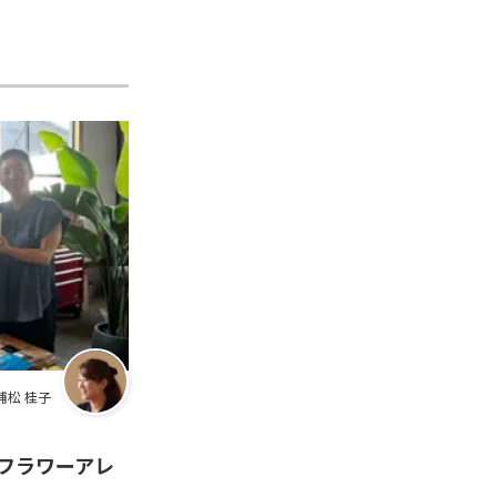
浦松 桂子
フラワーアレ