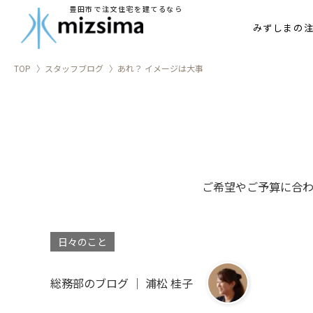
豊田市で注文住宅を建てるなら
家づ
みずしまの
TOP
スタッフブログ
あれ？ イメージは大事
ご希望やご予算に合
日々のこと
総務部のブログ ｜ 浦松 桂子