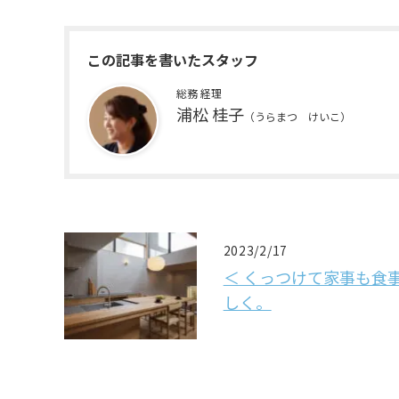
この記事を書いたスタッフ
総務 経理
浦松 桂子
（うらまつ けいこ）
2023/2/17
＜ くっつけて家事も食
しく。