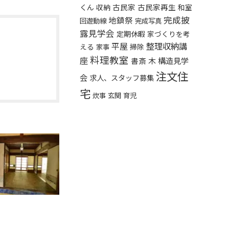
くん
古民家
古民家再生
収納
和室
完成披
地鎮祭
回遊動線
完成写真
露見学会
定期休暇
家づくりを考
平屋
整理収納講
える
掃除
家事
料理教室
座
構造見学
書斎
木
注文住
会
求人、スタッフ募集
宅
炊事
玄関
育児