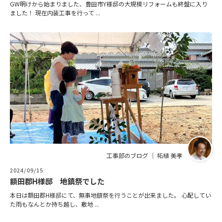
GW明けから始まりました、豊田市Y様邸の大規模リフォームも終盤に入り
ました！ 現在内装工事を行って ...
工事部のブログ ｜ 柘植 美孝
2024/09/15
額田郡H様邸 地鎮祭でした
本日は額田郡H様邸にて、無事地鎮祭を行うことが出来ました。 心配してい
た雨もなんとか持ち越し、敷地 ...