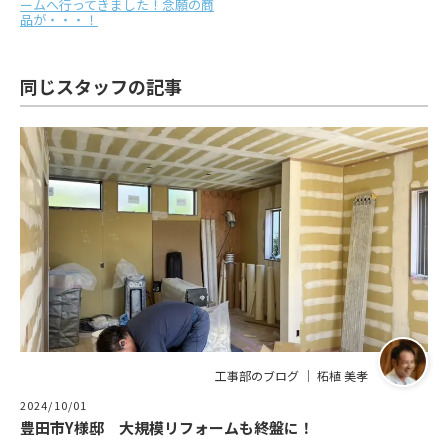
ームへ行ってきました！念願の商
品が・・・！
同じスタッフの記事
工事部のブログ ｜ 柘植 美孝
2024/10/01
豊田市Y様邸 大規模リフォームも終盤に！