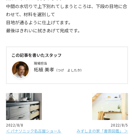
中間の水切りで上下別れてしまうところは、下段の目地に合
わせて、材料を選別して
目地が通るように仕上げてます。
最後はきれいに拭きあげて完成です。
この記事を書いたスタッフ
現場担当
柘植 美孝
（つげ よしたか）
2022/8/8
2022/8/5
＜ パナソニック名古屋ショール
みずしまの家「書斎図鑑」 ＞