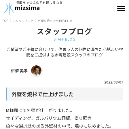
豊田市で注文住宅を建てるなら
TOP
スタッフブログ
外壁を焼杉で仕上げました
みずしまの注文住宅
スタッフブログ
コンセプト住宅
STAFF BLOG
ご希望やご予算に合わせて、住まう人の個性に満ちた心地よい空
リフォーム
間をご提供する水嶋建設スタッフのブログ
古民家再生
｜ 柘植 美孝
建築実績
2022/08/07
外壁を焼杉で仕上げました
会社情報
よくあるご質問
M様邸にて外壁が仕上がりました。
サイディング、ガルバリウム鋼板、塗り壁等
ブログ
色々な選択肢のある外壁材の中で、焼杉に決めました。