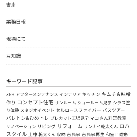
書斎
業務日報
現場にて
豆知識
キーワード記事
キムチ＆味噌
アフターメンテナンス
インテリア
キッチン
ZEH
コンセプト住宅
作り
シラス塗
サンルーム
ショールーム見学
り体験
セルロースファイバー
バスツアー
スタジオイベント
バレトン&ひめトレ
プレカット工場見学
マコさん料理教室
リフォーム
ロハ
リビング
リンナイ乾太くん
リノベーション
スタイル
上棟
乾太くん
古民家
古民家再生
収納
和室
回遊動