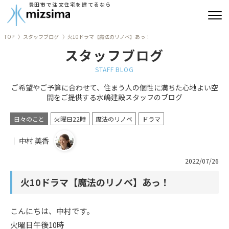
豊田市で注文住宅を建てるなら
TOP
スタッフブログ
火10ドラマ【魔法のリノベ】あっ！
みずしまの注文住宅
スタッフブログ
コンセプト住宅
STAFF BLOG
ご希望やご予算に合わせて、住まう人の個性に満ちた心地よい空
リフォーム
間をご提供する水嶋建設スタッフのブログ
古民家再生
日々のこと
火曜日22時
魔法のリノベ
ドラマ
｜ 中村 美香
建築実績
2022/07/26
会社情報
火10ドラマ【魔法のリノベ】あっ！
よくあるご質問
こんにちは、中村です。
ブログ
火曜日午後10時