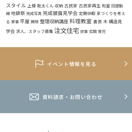
スタイル
上棟
乾太くん
古民家
古民家再生
収納
和室
回遊動
完成披露見学会
地鎮祭
定期休暇
家づくりを考え
線
完成写真
料理教室
平屋
整理収納講座
構造見
書斎
木
る
掃除
家事
注文住宅
学会
求人、スタッフ募集
炊事
玄関
育児
イベント情報を見る
資料請求・お問い合わせ