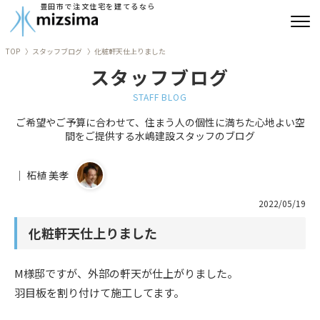
豊田市で注文住宅を建てるなら
TOP
スタッフブログ
化粧軒天仕上りました
みずしまの注文住宅
スタッフブログ
コンセプト住宅
STAFF BLOG
ご希望やご予算に合わせて、住まう人の個性に満ちた心地よい空
リフォーム
間をご提供する水嶋建設スタッフのブログ
古民家再生
｜ 柘植 美孝
建築実績
2022/05/19
化粧軒天仕上りました
会社情報
よくあるご質問
M様邸ですが、外部の軒天が仕上がりました。
羽目板を割り付けて施工してます。
ブログ