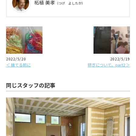
柘植 美孝
（つげ よしたか）
2022/5/20
2022/5/19
＜ 捨てる前に
研ぎについて。part2 ＞
同じスタッフの記事