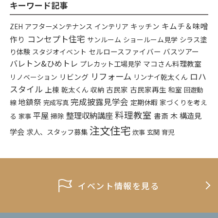
キーワード記事
キムチ＆味噌
アフターメンテナンス
インテリア
キッチン
ZEH
コンセプト住宅
作り
シラス塗
サンルーム
ショールーム見学
り体験
セルロースファイバー
バスツアー
スタジオイベント
バレトン&ひめトレ
プレカット工場見学
マコさん料理教室
リフォーム
ロハ
リビング
リンナイ乾太くん
リノベーション
スタイル
上棟
乾太くん
古民家
古民家再生
収納
和室
回遊動
完成披露見学会
地鎮祭
定期休暇
家づくりを考え
線
完成写真
料理教室
平屋
整理収納講座
構造見
書斎
木
る
掃除
家事
注文住宅
学会
求人、スタッフ募集
炊事
玄関
育児
イベント情報を見る