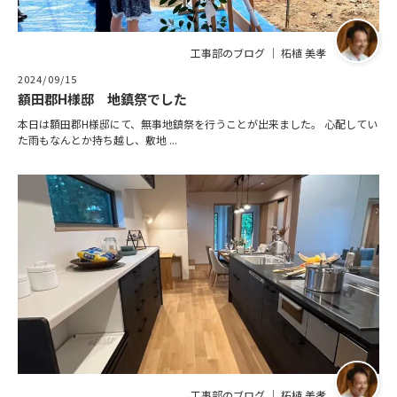
工事部のブログ ｜ 柘植 美孝
2024/09/15
額田郡H様邸 地鎮祭でした
本日は額田郡H様邸にて、無事地鎮祭を行うことが出来ました。 心配してい
た雨もなんとか持ち越し、敷地 ...
工事部のブログ ｜ 柘植 美孝