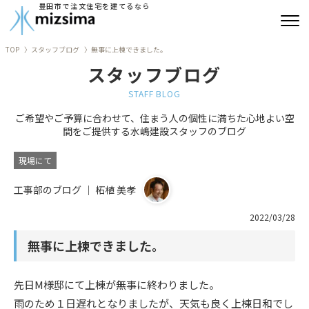
豊田市で注文住宅を建てるなら
TOP
スタッフブログ
無事に上棟できました。
みずしまの注文住宅
スタッフブログ
コンセプト住宅
STAFF BLOG
ご希望やご予算に合わせて、住まう人の個性に満ちた心地よい空
リフォーム
間をご提供する水嶋建設スタッフのブログ
古民家再生
現場にて
工事部のブログ ｜ 柘植 美孝
建築実績
2022/03/28
会社情報
無事に上棟できました。
よくあるご質問
先日M様邸にて上棟が無事に終わりました。
ブログ
雨のため１日遅れとなりましたが、天気も良く上棟日和でし