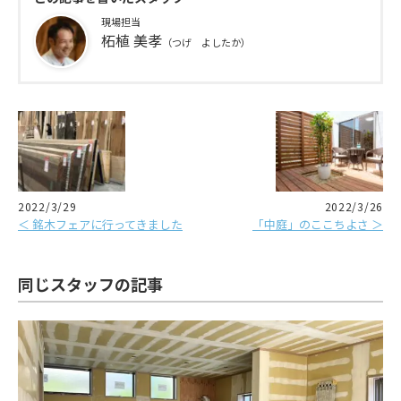
現場担当
柘植 美孝
（つげ よしたか）
2022/3/29
2022/3/26
＜ 銘木フェアに行ってきました
「中庭」のここちよさ ＞
同じスタッフの記事