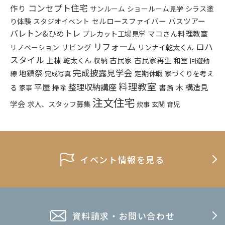
コンセプト住宅
作り
シラス塗
サンルーム
ショールーム見学
り体験
セルロースファイバー
バスツアー
スタジオイベント
バレトン&ひめトレ
プレカット工場見学
マコさん料理教室
リフォーム
ロハ
リビング
リンナイ乾太くん
リノベーション
スタイル
上棟
乾太くん
古民家
古民家再生
収納
和室
回遊動
完成披露見学会
地鎮祭
定期休暇
家づくりを考え
線
完成写真
料理教室
平屋
整理収納講座
構造見
書斎
木
る
掃除
家事
注文住宅
学会
求人、スタッフ募集
炊事
玄関
育児
イベント情報を見る
資料請求・お問い合わせ