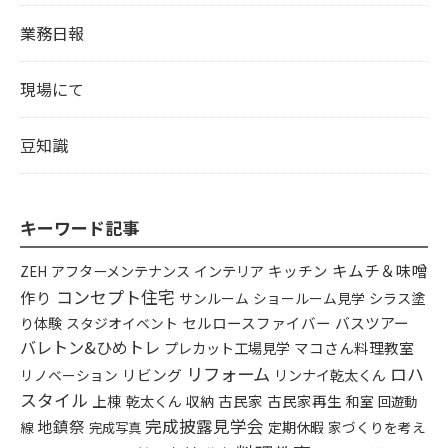
業務日報
現場にて
豆知識
キーワード記事
キムチ＆味噌
アフターメンテナンス
インテリア
キッチン
ZEH
コンセプト住宅
作り
シラス塗
サンルーム
ショールーム見学
り体験
セルロースファイバー
バスツアー
スタジオイベント
バレトン&ひめトレ
プレカット工場見学
マコさん料理教室
リフォーム
ロハ
リビング
リンナイ乾太くん
リノベーション
スタイル
上棟
乾太くん
古民家
古民家再生
収納
和室
回遊動
完成披露見学会
地鎮祭
定期休暇
家づくりを考え
線
完成写真