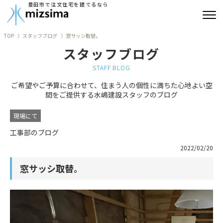
豊田市で注文住宅を建てるなら
TOP
スタッフブログ
窓サッシ取替。
みずしまの注文住宅
スタッフブログ
コンセプト住宅
STAFF BLOG
ご希望やご予算に合わせて、住まう人の個性に満ちた心地よい空
リフォーム
間をご提供する水嶋建設スタッフのブログ
古民家再生
現場にて
工事部のブログ
建築実績
2022/02/20
会社情報
窓サッシ取替。
よくあるご質問
ブログ