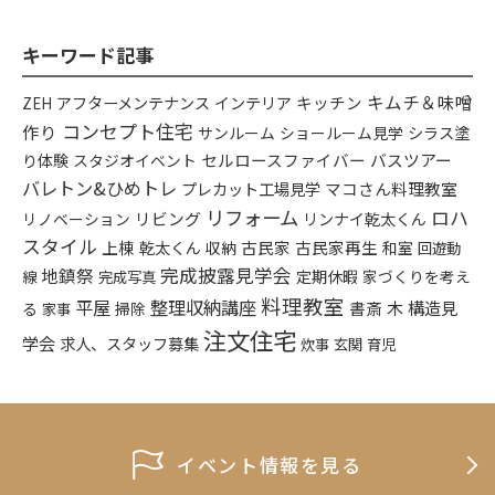
キーワード記事
キムチ＆味噌
アフターメンテナンス
インテリア
キッチン
ZEH
コンセプト住宅
作り
シラス塗
サンルーム
ショールーム見学
り体験
セルロースファイバー
バスツアー
スタジオイベント
バレトン&ひめトレ
プレカット工場見学
マコさん料理教室
リフォーム
ロハ
リビング
リンナイ乾太くん
リノベーション
スタイル
上棟
乾太くん
古民家
古民家再生
収納
和室
回遊動
完成披露見学会
地鎮祭
定期休暇
家づくりを考え
線
完成写真
料理教室
平屋
整理収納講座
木
構造見
書斎
る
掃除
家事
注文住宅
学会
求人、スタッフ募集
炊事
玄関
育児
イベント情報を見る