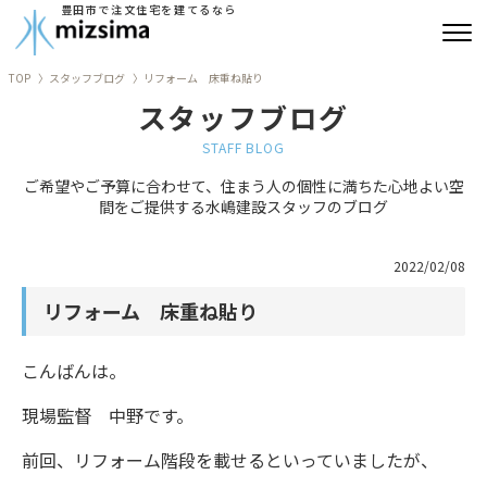
豊田市で注文住宅を建てるなら
TOP
スタッフブログ
リフォーム 床重ね貼り
みずしまの注文住宅
スタッフブログ
コンセプト住宅
STAFF BLOG
ご希望やご予算に合わせて、住まう人の個性に満ちた心地よい空
リフォーム
間をご提供する水嶋建設スタッフのブログ
古民家再生
2022/02/08
建築実績
リフォーム 床重ね貼り
会社情報
こんばんは。
よくあるご質問
現場監督 中野です。
前回、リフォーム階段を載せるといっていましたが、
ブログ