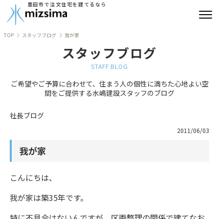
豊田市で注文住宅を建てるなら
TOP
スタッフブログ
我が家
みずしまの注文住宅
スタッフブログ
コンセプト住宅
STAFF BLOG
ご希望やご予算に合わせて、住まう人の個性に満ちた心地よい空
リフォーム
間をご提供する水嶋建設スタッフのブログ
古民家再生
社長ブログ
2011/06/03
建築実績
我が家
会社情報
こんにちは、
よくあるご質問
我が家は築35年です。
ブログ
特に不具合はないんですが、区画整理の関係で建てなお