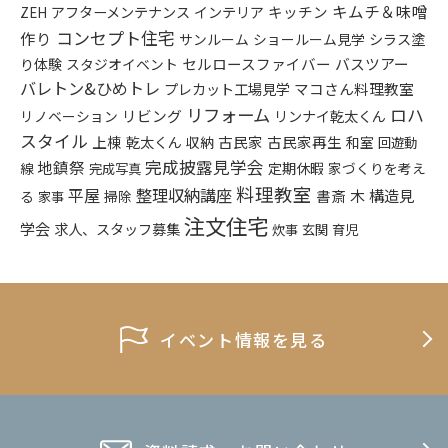
キムチ＆味噌
アフターメンテナンス
インテリア
キッチン
ZEH
コンセプト住宅
作り
シラス塗
サンルーム
ショールーム見学
り体験
セルロースファイバー
バスツアー
スタジオイベント
バレトン&ひめトレ
プレカット工場見学
マコさん料理教室
リフォーム
ロハ
リビング
リンナイ乾太くん
リノベーション
スタイル
上棟
乾太くん
古民家
古民家再生
収納
和室
回遊動
完成披露見学会
地鎮祭
定期休暇
家づくりを考え
線
完成写真
料理教室
平屋
整理収納講座
構造見
書斎
木
る
掃除
家事
注文住宅
学会
求人、スタッフ募集
炊事
玄関
育児
イベント情報を見る